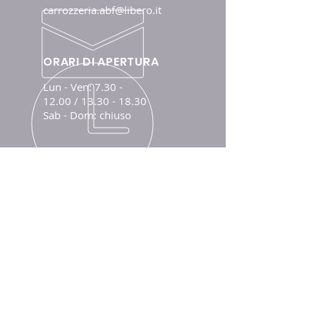
carrozzeria.abf@libero.it
ORARI DI APERTURA
Lun - Ven:
7.30 -
12.00
/
13.30 - 18.30
Sab - Dom: chiuso
DA OLTRE 40 ANNI DI ATTIVITA'
Riparazioni auto e moto e in
generale servizi di carrozzeria.
I NOSTRI SERVIZI